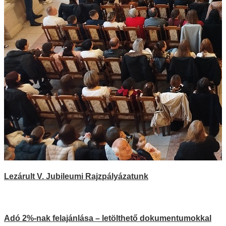
Lezárult V. Jubileumi Rajzpályázatunk
Adó 2%-nak felajánlása – letölthető dokumentumokkal