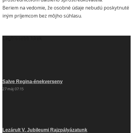
Beriem na vedomie, že osobné údaje nebudú poskytnuté
iným príjemcom bez môjho súhlasu.
Legfrissebb hírek
Salve Regina-énekverseny
27 máj 07:15
Lezárult V. Jubileumi Rajzpályázatunk