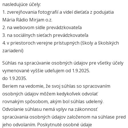
nasledujúce účely:
1. zverejňovania fotografií a videí dieťaťa z podujatia
Mária Rádio Mirjam o.z.
2. na webovom sídle prevádzkovateľa
3. na sociálnych sieťach prevádzkovateľa
4. v priestoroch verejne prístupných (školy a školských
zariadení)
Súhlas na spracúvanie osobných údajov pre všetky účely
vymenované vyššie udeľujem od 1.9.2025.
do 1.9.2035.
Beriem na vedomie, že svoj súhlas so spracovaním
osobných údajov môžem kedykoľvek odvolať
rovnakým spôsobom, akým bol súhlas udelený.
Odvolanie súhlasu nemá vplyv na zákonnosť
spracúvania osobných údajov založenom na súhlase pred
jeho odvolaním. Poskytnuté osobné údaje