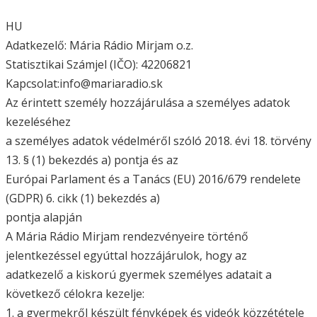
HU
Adatkezelő: Mária Rádio Mirjam o.z.
Statisztikai Számjel (IČO): 42206821
Kapcsolat:info@mariaradio.sk
Az érintett személy hozzájárulása a személyes adatok
kezeléséhez
a személyes adatok védelméről szóló 2018. évi 18. törvény
13. § (1) bekezdés a) pontja és az
Európai Parlament és a Tanács (EU) 2016/679 rendelete
(GDPR) 6. cikk (1) bekezdés a)
pontja alapján
A Mária Rádio Mirjam rendezvényeire történő
jelentkezéssel egyúttal hozzájárulok, hogy az
adatkezelő a kiskorú gyermek személyes adatait a
következő célokra kezelje:
1. a gyermekről készült fényképek és videók közzététele