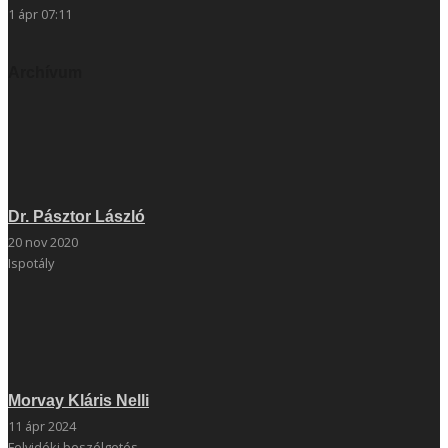
1 ápr 07:11
Archívum
Dr. Pásztor László
20 nov 2020
Ispotály
Morvay Kláris Nelli
11 ápr 2024
Felvidéki beszélgetés