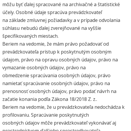
môžu byť ďalej spracované na archivačné a štatistické
účely. Osobné údaje spracúva prevádzkovateľ
na základe zmluvnej požiadavky a v prípade odvolania
súhlasu nebudú ďalej zverejňované na vyššie
špecifikovaných miestach.
Beriem na vedomie, že mám právo požadovať od
prevádzkovateľa prístup k poskytnutým osobným
údajom, právo na opravu osobných údajov, právo na
vymazanie osobných údajov, právo na
obmedzenie spracúvania osobných údajov, právo
namietať spracúvanie osobných údajov, právo na
prenosnosť osobných údajov, právo podať návrh na
začatie konania podľa Zákona 18/2018 Z. z..
Beriem na vedomie, že u prevádzkovateľa nedochádza k
profilovaniu. Spracúvanie poskytnutých
osobných údajov môže prevádzkovateľ vykonávať aj
prostredníctvom ďalšieho sprostredkovateľa.