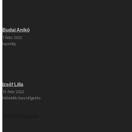
Budai Anikó
1 febr 2022
Ispotály
Izsóf Lilla
15 febr 2022
Felvidéki beszélgetés
Elérhetőségek