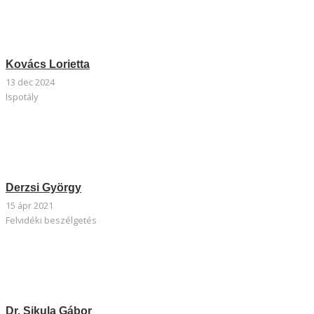
Kovács Lorietta
13 dec 2024
Ispotály
Derzsi György
15 ápr 2021
Felvidéki beszélgetés
Dr. Sikula Gábor