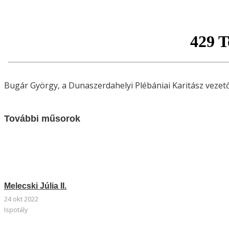
Bugár György, a Dunaszerdahelyi Plébániai Karitász vezet
További műsorok
Melecski Júlia II.
24 okt 2022
Ispotály