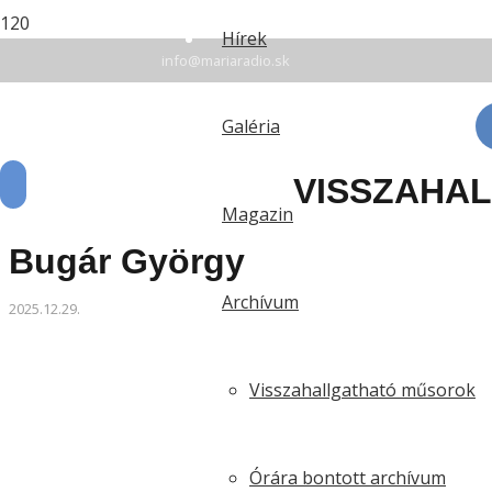
+42135 7 78 94 16
Hírek
info@mariaradio.sk
Érsekújvár: FM 94,6 | Rozsnyó: FM 90,5 | Komárom:
Galéria
VISSZAHA
Magazin
Bugár György
Archívum
2025.12.29.
Visszahallgatható műsorok
Órára bontott archívum