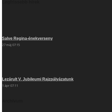
Legfrissebb hírek
Salve Regina-énekverseny
27 máj 07:15
Lezárult V. Jubileumi Rajzpályázatunk
1 ápr 07:11
Archívum