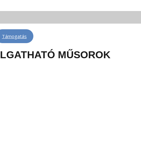
 FM 88,3 | Telkibánya: FM 100,6 | Léva: FM 100,6 | Rimaszombat: FM 102,4
Támogatás
LLGATHATÓ MŰSOROK