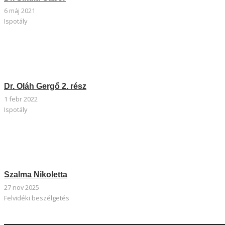
6 máj 2021
Ispotály
Dr. Oláh Gergő 2. rész
1 febr 2022
Ispotály
Szalma Nikoletta
27 nov 2025
Felvidéki beszélgetés