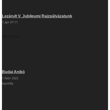
Lezárult V. Jubileumi Rajzpályázatunk
1 ápr 07:11
Archívum
Budai Anikó
1 febr 2022
Ispotály