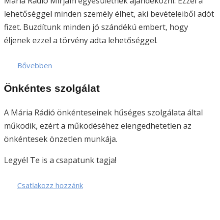
Mária Rádio Mirjam egyesületnek ajándékozni. Ezzel a
lehetőséggel minden személy élhet, aki bevételeiből adót
fizet. Buzdítunk minden jó szándékú embert, hogy
éljenek ezzel a törvény adta lehetőséggel.
Bővebben
Önkéntes szolgálat
A Mária Rádió önkénteseinek hűséges szolgálata által
működik, ezért a működéséhez elengedhetetlen az
önkéntesek önzetlen munkája.
Legyél Te is a csapatunk tagja!
Csatlakozz hozzánk