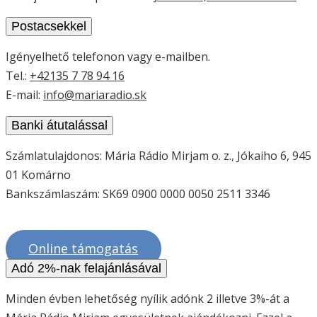
Postacsekkel
Igényelhető telefonon vagy e-mailben.
Tel.:
+42135 7 78 94 16
E-mail:
info@mariaradio.sk
Banki átutalással
Számlatulajdonos: Mária Rádio Mirjam o. z., Jókaiho 6, 945
01 Komárno
Bankszámlaszám: SK69 0900 0000 0050 2511 3346
Online támogatás
Adó 2%-nak felajánlásával
Minden évben lehetőség nyílik adónk 2 illetve 3%-át a