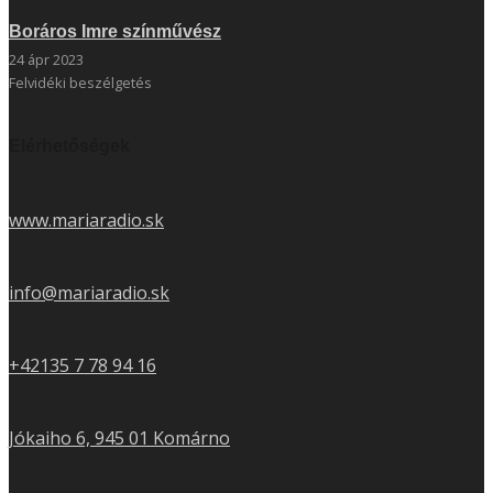
Boráros Imre színművész
24 ápr 2023
Felvidéki beszélgetés
Elérhetőségek
www.mariaradio.sk
info@mariaradio.sk
+42135 7 78 94 16
Jókaiho 6, 945 01 Komárno