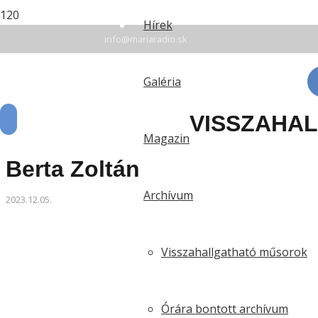
+42135 7 78 94 16
Hírek
info@mariaradio.sk
Érsekújvár: FM 94,6 | Rozsnyó: FM 90,5 | Komárom:
Galéria
VISSZAHA
Magazin
Berta Zoltán
Archívum
2023.12.05.
Visszahallgatható műsorok
Órára bontott archívum