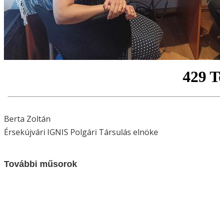
Berta Zoltán
Érsekújvári IGNIS Polgári Társulás elnöke
További műsorok