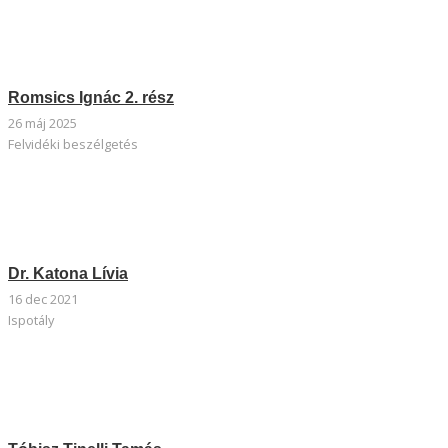
Romsics Ignác 2. rész
26 máj 2025
Felvidéki beszélgetés
Dr. Katona Lívia
16 dec 2021
Ispotály