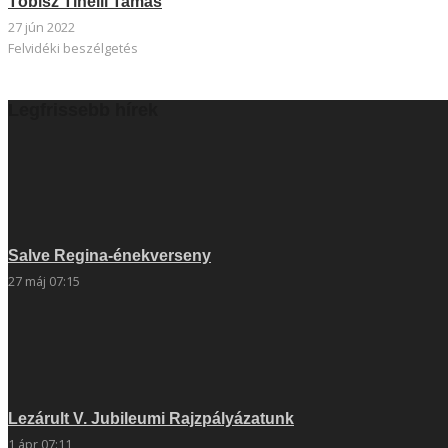
Tóbisz Tinelli Tamás
27 jún 2022
Felvidéki beszélgetés
Legfrissebb hírek
Salve Regina-énekverseny
27 máj 07:15
Lezárult V. Jubileumi Rajzpályázatunk
1 ápr 07:11