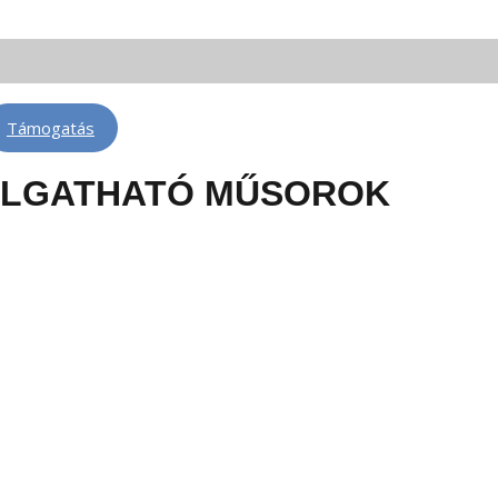
 FM 88,3 | Telkibánya: FM 100,6 | Léva: FM 100,6 | Rimaszombat: FM 102,4
Támogatás
LLGATHATÓ MŰSOROK