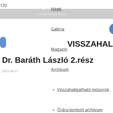
+42135 7 78 94 16
Hírek
info@mariaradio.sk
Érsekújvár: FM 94,6 | Rozsnyó: FM 90,5 | Komárom:
Galéria
VISSZAHA
Magazin
Dr. Baráth László 2.rész
Archívum
2022.04.21.
Visszahallgatható műsorok
Órára bontott archívum