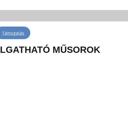
 FM 88,3 | Telkibánya: FM 100,6 | Léva: FM 100,6 | Rimaszombat: FM 102,4
Támogatás
LLGATHATÓ MŰSOROK