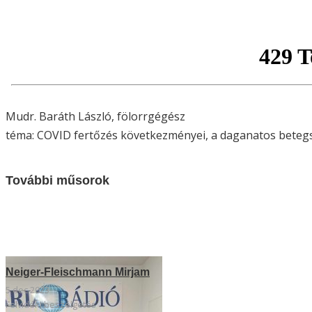
Mudr. Baráth László, fölorrgégész
téma: COVID fertőzés következményei, a daganatos bete
További műsorok
Neiger-Fleischmann Mirjam
5 dec 2023
Felvidéki beszélgetés