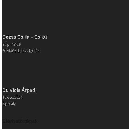
Dózsa Csilla – Csiku
8 ápr 13:29
Felvidéki beszélgetés
Dr. Viola Árpád
16 dec 2021
Ispotály
Elérhetőségek