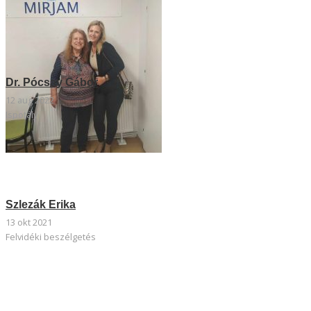
Dr. Pócsay Gábor
12 aug 2022
Ispotály
Szlezák Erika
13 okt 2021
Felvidéki beszélgetés