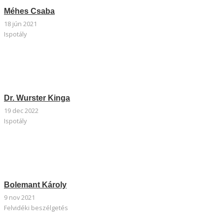
Méhes Csaba
18 jún 2021
Ispotály
Dr. Wurster Kinga
19 dec 2022
Ispotály
Bolemant Károly
9 nov 2021
Felvidéki beszélgetés