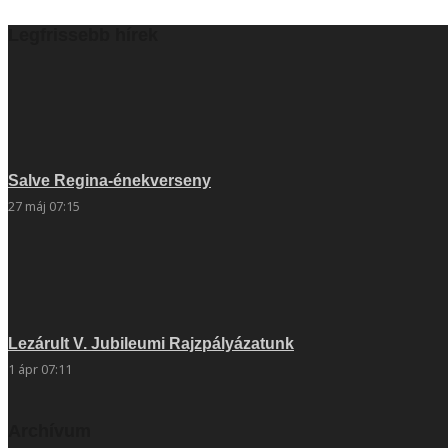
Legfrissebb hírek
Salve Regina-énekverseny
27 máj 07:15
Lezárult V. Jubileumi Rajzpályázatunk
1 ápr 07:11
Archívum