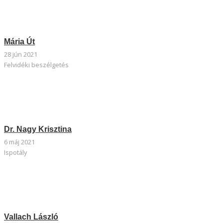
Mária Út
28 jún 2021
Felvidéki beszélgetés
Dr. Nagy Krisztina
6 máj 2021
Ispotály
Vallach László