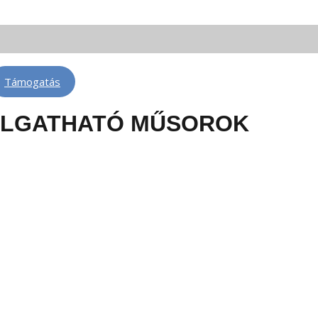
 FM 88,3 | Telkibánya: FM 100,6 | Léva: FM 100,6 | Rimaszombat: FM 102,4
Támogatás
LLGATHATÓ MŰSOROK