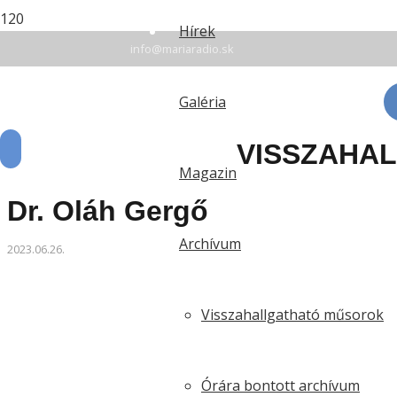
+42135 7 78 94 16
Hírek
info@mariaradio.sk
Érsekújvár: FM 94,6 | Rozsnyó: FM 90,5 | Komárom:
Galéria
VISSZAHA
Magazin
Dr. Oláh Gergő
Archívum
2023.06.26.
Visszahallgatható műsorok
Órára bontott archívum