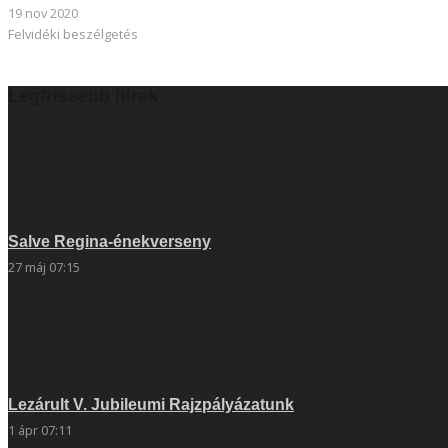
19 nov 2020
Felvidéki beszélgetés
Legfrissebb hírek
Salve Regina-énekverseny
27 máj 07:15
Lezárult V. Jubileumi Rajzpályázatunk
1 ápr 07:11