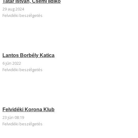
Tatár István, Csémi Ildikó
29 aug 2024
Felvidéki beszélgetés
Lantos Borbély Katica
6 jún 2022
Felvidéki beszélgetés
Felvidéki Korona Klub
23 jún 08:19
Felvidéki beszélgetés