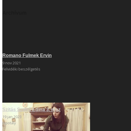
Archívum
Romano Fulmek Ervin
9 nov 2021
Felvidéki beszélgetés
Szitás Szabó Edina 3. rész
19 jan 2023
Ispotály