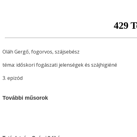
Oláh Gergő, fogorvos, szájsebész
téma: időskori fogászati jelenségek és szájhigiéné
3. epizód
További műsorok