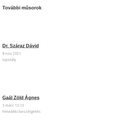
További műsorok
Dr. Száraz Dávid
8 nov 2021
Ispotály
Gaál Zöld Ágnes
3 márc 13:13
Felvidéki beszélgetés