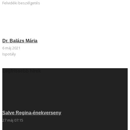
Felvidéki beszélgetés
Dr. Balázs Mária
6 máj 2021
Ispotály
Legfrissebb hírek
Salve Regina-énekverseny
27 máj 07:15