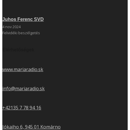
Juhos Ferenc SVD
4 nov 2024
Felvidéki beszélgetés
Elérhetőségek
www.mariaradio.sk
info@mariaradio.sk
+42135 7 78 94 16
Jókaiho 6, 945 01 Komárno