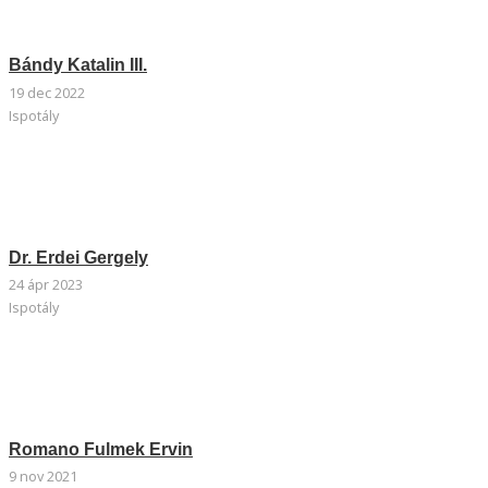
Bándy Katalin III.
19 dec 2022
Ispotály
Dr. Erdei Gergely
24 ápr 2023
Ispotály
Romano Fulmek Ervin
9 nov 2021