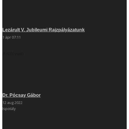
Lezárult V. Jubileumi Rajzpályázatunk
1 ápr 07:11
Archívum
Dr. Pócsay Gábor
12 aug 2022
Ispotály