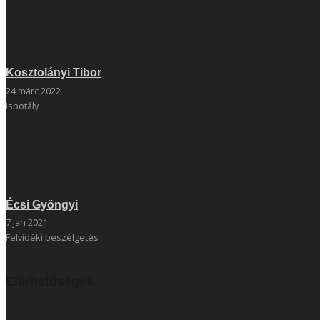
Kosztolányi Tibor
24 márc 2022
Ispotály
Écsi Gyöngyi
7 jan 2021
Felvidéki beszélgetés
Elérhetőségek