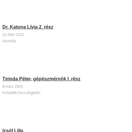
Dr. Katona Lívia 2. rész
22 febr 2022
Ispotály
Tirinda Péter, gépészmérnök I. rész
8 márc 2023
Felvidéki beszélgetés
Izsóf Lilla