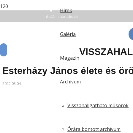
+42135 7 78 94 16
Hírek
info@mariaradio.sk
Érsekújvár: FM 94,6 | Rozsnyó: FM 90,5 | Komárom:
Galéria
VISSZAHA
Magazin
Esterházy János élete és ör
Archívum
2022.03.04.
Visszahallgatható műsorok
Órára bontott archívum