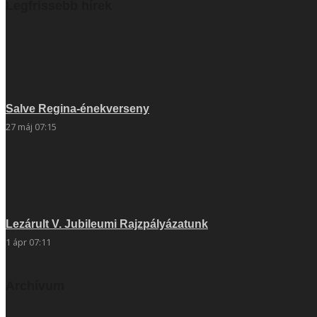
Legfrissebb hírek
Salve Regina-énekverseny
27 máj 07:15
Lezárult V. Jubileumi Rajzpályázatunk
1 ápr 07:11
Archívum