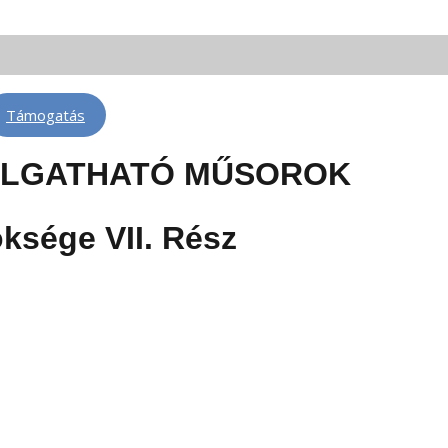
 FM 88,3 | Telkibánya: FM 100,6 | Léva: FM 100,6 | Rimaszombat: FM 102,4
Támogatás
LLGATHATÓ MŰSOROK
öksége VII. Rész