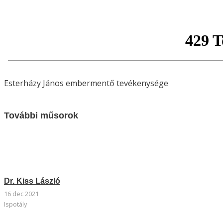
Esterházy János embermentő tevékenysége
További műsorok
Dr. Kiss László
16 dec 2021
Ispotály