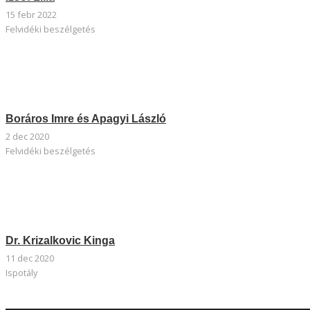
15 febr 2022
Felvidéki beszélgetés
Boráros Imre és Apagyi László
2 dec 2020
Felvidéki beszélgetés
Dr. Krizalkovic Kinga
11 dec 2020
Ispotály