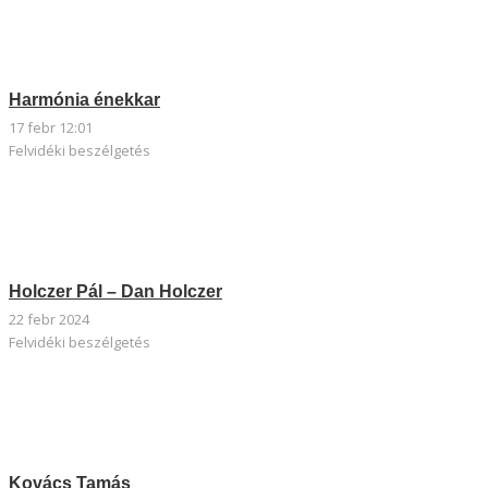
Harmónia énekkar
17 febr 12:01
Felvidéki beszélgetés
Holczer Pál – Dan Holczer
22 febr 2024
Felvidéki beszélgetés
Kovács Tamás