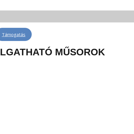
 FM 88,3 | Telkibánya: FM 100,6 | Léva: FM 100,6 | Rimaszombat: FM 102,4
Támogatás
LLGATHATÓ MŰSOROK