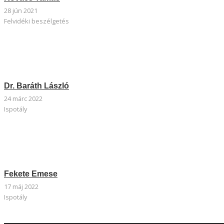
28 jún 2021
Felvidéki beszélgetés
Dr. Baráth László
24 márc 2022
Ispotály
Fekete Emese
17 máj 2022
Ispotály