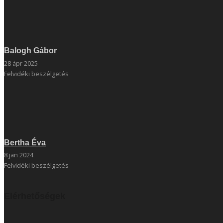
Balogh Gábor
28 ápr 2025
Felvidéki beszélgetés
Bertha Éva
8 jan 2024
Felvidéki beszélgetés
Elérhetőségek