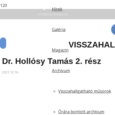
+42135 7 78 94 16
Hírek
info@mariaradio.sk
Érsekújvár: FM 94,6 | Rozsnyó: FM 90,5 | Komárom:
Galéria
VISSZAHA
Magazin
Dr. Hollósy Tamás 2. rész
Archívum
2021.12.16.
Visszahallgatható műsorok
Órára bontott archívum