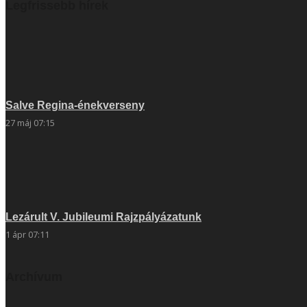
Legfrissebb hírek
Salve Regina-énekverseny
27 máj 07:15
Lezárult V. Jubileumi Rajzpályázatunk
1 ápr 07:11
Archívum