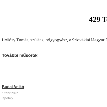
Hollósy Tamás, szülész, nőgyógyász, a Szlovákiai Magyar
További műsorok
Budai Anikó
1 febr 2022
Ispotály