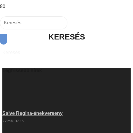
KERESÉS
Keresés
Legfrissebb hírek
Salve Regina-énekverseny
27 máj 07:15