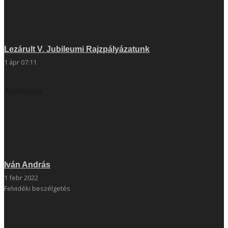
Lezárult V. Jubileumi Rajzpályázatunk
1 ápr 07:11
Archívum
Iván András
1 febr 2022
Felvidéki beszélgetés