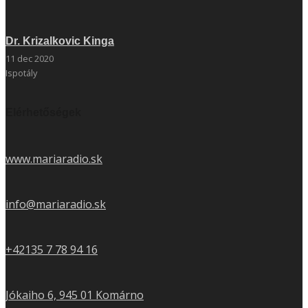
Dr. Krizalkovic Kinga
11 dec 2020
Ispotály
Elérhetőségek
www.mariaradio.sk
info@mariaradio.sk
+42135 7 78 94 16
Jókaiho 6, 945 01 Komárno