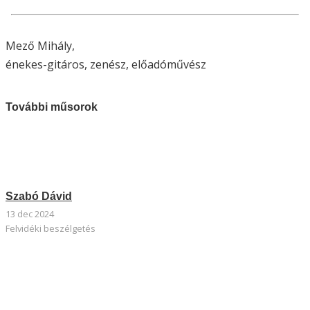
Mező Mihály,
énekes-gitáros, zenész, előadóművész
További műsorok
Szabó Dávid
13 dec 2024
Felvidéki beszélgetés