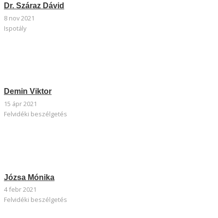
Dr. Száraz Dávid
8 nov 2021
Ispotály
Demin Viktor
15 ápr 2021
Felvidéki beszélgetés
Józsa Mónika
4 febr 2021
Felvidéki beszélgetés