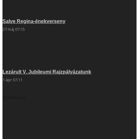
Salve Regina-énekverseny
27 máj 07:15
Lezárult V. Jubileumi Rajzpályázatunk
1 ápr 07:11
Archívum