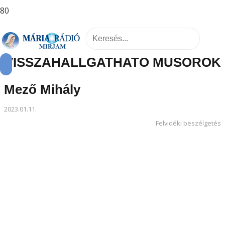
VISSZAHALLGATHATÓ MŰSOROK
Mező Mihály
2023.01.11.
Felvidéki beszélgetés