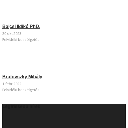
Bajcsi Ildikó PhD.
20 okt 2023
Felvidéki beszélgetés
Brutovszky Mihály
1 febr 2022
Felvidéki beszélgetés
Legfrissebb hírek