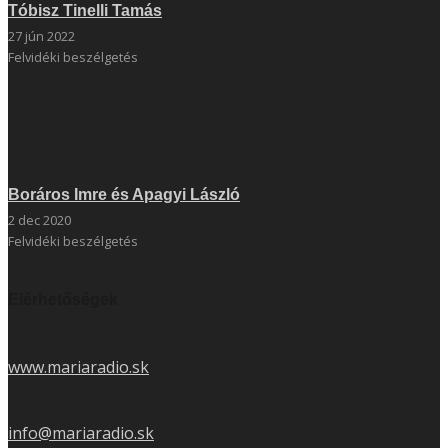
Tóbisz Tinelli Tamás
27 jún 2022
Felvidéki beszélgetés
Boráros Imre és Apagyi László
2 dec 2020
Felvidéki beszélgetés
Elérhetőségek
www.mariaradio.sk
info@mariaradio.sk