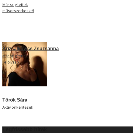
Már segítettek
műsorszerkesztő
Krizsalkovics Zsuzsanna
Már segítettek
Felolvasó
Török Sára
Aktív önkéntesek
Legfrissebb hírek