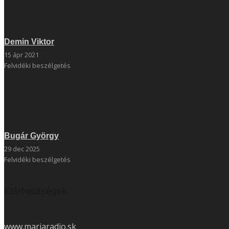
Demin Viktor
15 ápr 2021
Felvidéki beszélgetés
Bugár György
29 dec 2025
Felvidéki beszélgetés
Elérhetőségek
www.mariaradio.sk