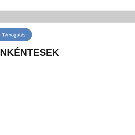
 FM 88,3 | Telkibánya: FM 100,6 | Léva: FM 100,6 | Rimaszombat: FM 102,4
Támogatás
NKÉNTESEK