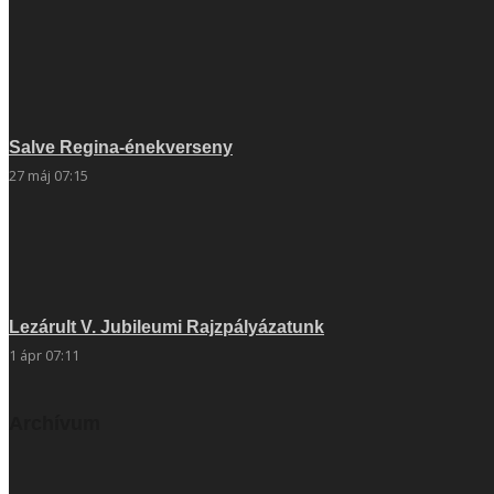
Salve Regina-énekverseny
27 máj 07:15
Lezárult V. Jubileumi Rajzpályázatunk
1 ápr 07:11
Archívum