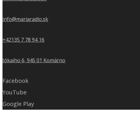
info@mariaradio.sk
+42135 7 78 94 16
Jókaiho 6, 945 01 Komárno
Facebook
YouTube
Google Play