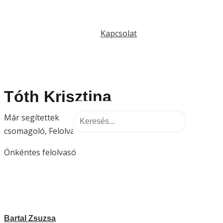
Kapcsolat
Tóth Krisztina
Már segítettek
csomagoló
,
Felolvasó
Önkéntes felolvasó
Bartal Zsuzsa