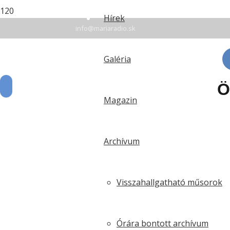
+42135 7 78 94 16
Hírek
info@mariaradio.sk
Érsekújvár: FM 94,6 | Rozsnyó: FM 90,5 | Komárom:
Galéria
Ö
Magazin
Archívum
Visszahallgatható műsorok
Órára bontott archívum