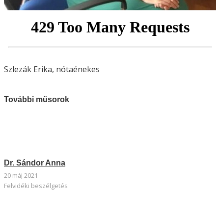
Szlezák Erika, nótaénekes
További műsorok
Dr. Sándor Anna
20 máj 2021
Felvidéki beszélgetés