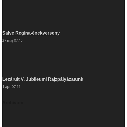
Salve Regina-énekverseny
27 máj 07:15
Lezárult V. Jubileumi Rajzpályázatunk
1 ápr 07:11
Archívum