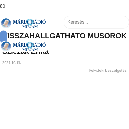
VISSZAHALLGATHATÓ MŰSOROK
Szlezák Erika
2021.10.13.
Felvidéki beszélgetés