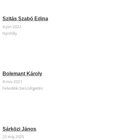
Szitás Szabó Edina
6 jún 2022
Ispotály
Bolemant Károly
9 nov 2021
Felvidéki beszélgetés
Sárközi János
23 máj 2025