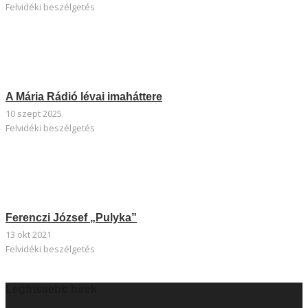
Felvidéki beszélgetés
A Mária Rádió lévai imaháttere
10 szept 2025
Felvidéki beszélgetés
Ferenczi József „Pulyka”
13 okt 2021
Felvidéki beszélgetés
Legfrissebb hírek