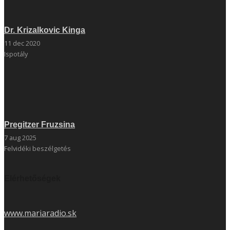
Dr. Krizalkovic Kinga
11 dec 2020
Ispotály
Pregitzer Fruzsina
7 aug 2025
Felvidéki beszélgetés
Elérhetőségek
www.mariaradio.sk