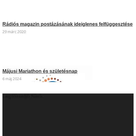
Rádiós magazin postázásának ideiglenes felfüggesztése
29 márc 2020
Májusi Mariathon és születésnap
6 máj 2024
Legfrissebb hírek