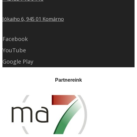
Jókaiho 6, 945 01 Komárno
Facebook
YouTube
Google Play
Partnereink