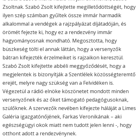
Zsoltnak. Szabó Zsolt kifejtette megilletődöttségét, hogy
ilyen szép számban gyűltek össze immár harmadik
alkalommal a vendégek a rajzpályázat díjátadóján, és
örömét fejezte ki, hogy ez a rendezvény immár
hagyományosnak mondható. Megosztotta, hogy
büszkeség tölti el annak láttán, hogy a versenyzők
bátran kifejezték érzelmeiket is rajzaikon keresztül.
Szabó Zsolt kifejtette abbéli meggyőződését, hogy a
megjelentek is bizonyítják a Szentlélek közösségteremtő
erejét, melyre nagy szükség van a Felvidéken is.
Végezetül a rádió elnöke köszönetet mondott minden
versenyzőnek és az őket támogató pedagógusoknak,
szülőknek. A szervezők nevében kifejezte háláját a Limes
Galéria igazgatónőjének, Farkas Veronikának – aki
egészségügyi okok miatt nem tudott jelen lenni -, hogy
otthont adott a rendezvénynek.