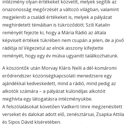
intézmény olyan értékeket közvetít, melyek segítik az
önazonosság megőrzését a változó világban, valamint
megjeleníti a családi értékeket is, melyek a pályázat
meghirdetett témáiban is tükröződött. Szili Katalin
reményét fejezte ki, hogy a Mária Rádió az általa
képviselt értékek tükrében nem csupán a jelen, de a jövő
rádiója is! Végezetül az elnök asszony kifejtette
reményét, hogy egy év múlva ugyanitt találkozhatunk.
A köszöntők után Morvay Kláris Nelli a dél-komáromi
erődrendszer közönségkapcsolati menedzsere egy
ajándékkal kedveskedett, mind a rádió, mind pedig az
alkotók számára – a pályázat különdíjas alkotóit
meghívta egy látogatásra intézményükbe.
A felszólalásokat követően Vadkerti Imre megzenésített
verseket és dalokat adott elő, zenésztársai, Zsapka Attila
és Sipos Dávid kíséretében.