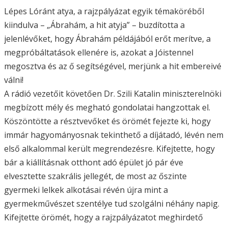
Lépes Lóránt atya, a rajzpályázat egyik témaköréből
kiindulva – „Ábrahám, a hit atyja” – buzdította a
jelenlévőket, hogy Ábrahám példájából erőt merítve, a
megpróbáltatások ellenére is, azokat a Jóistennel
megosztva és az ő segítségével, merjünk a hit embereivé
válni!
A rádió vezetőit követően Dr. Szili Katalin miniszterelnöki
megbízott mély és megható gondolatai hangzottak el.
Köszöntötte a résztvevőket és örömét fejezte ki, hogy
immár hagyományosnak tekinthető a díjátadó, lévén nem
első alkalommal került megrendezésre. Kifejtette, hogy
bár a kiállításnak otthont adó épület jó pár éve
elvesztette szakrális jellegét, de most az őszinte
gyermeki lelkek alkotásai révén újra mint a
gyermekművészet szentélye tud szolgálni néhány napig.
Kifejtette örömét, hogy a rajzpályázatot meghirdető