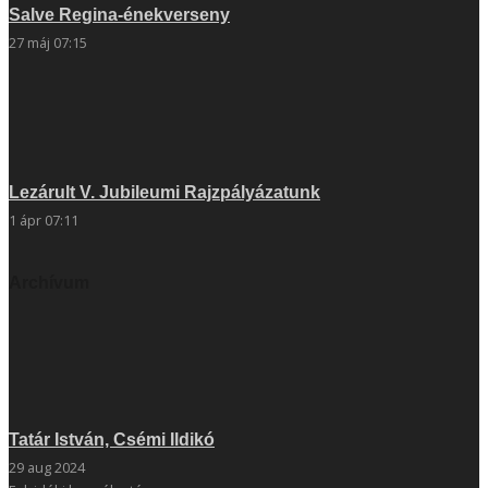
Salve Regina-énekverseny
27 máj 07:15
Lezárult V. Jubileumi Rajzpályázatunk
1 ápr 07:11
Archívum
Tatár István, Csémi Ildikó
29 aug 2024