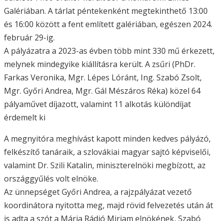
Galériában. A tárlat péntekenként megtekinthető 13:00
és 16:00 között a fent említett galériában, egészen 2024.
február 29-ig.
A pályázatra a 2023-as évben több mint 330 mű érkezett,
melynek mindegyike kiállításra került. A zsűri (PhDr.
Farkas Veronika, Mgr. Lépes Lóránt, Ing. Szabó Zsolt,
Mgr. Győri Andrea, Mgr. Gál Mészáros Réka) közel 64
pályaművet díjazott, valamint 11 alkotás különdíjat
érdemelt ki
A megnyitóra meghívást kapott minden kedves pályázó,
felkészítő tanáraik, a szlovákiai magyar sajtó képviselői,
valamint Dr. Szili Katalin, miniszterelnöki megbízott, az
országgyűlés volt elnöke.
Az ünnepséget Győri Andrea, a rajzpályázat vezető
koordinátora nyitotta meg, majd rövid felvezetés után át
is adta a szót a Mária Rádió Mirjam elnökének, Szabó