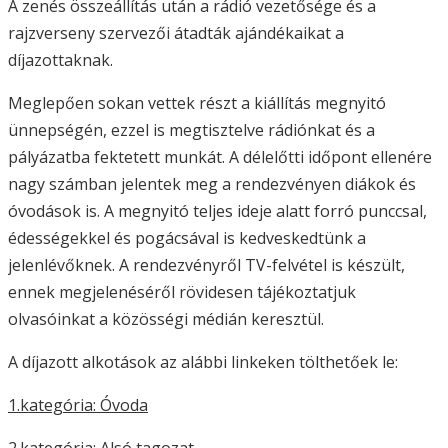
A zenés összeállítás után a rádió vezetősége és a
rajzverseny szervezői átadták ajándékaikat a
díjazottaknak.
Meglepően sokan vettek részt a kiállítás megnyitó
ünnepségén, ezzel is megtisztelve rádiónkat és a
pályázatba fektetett munkát. A délelőtti időpont ellenére
nagy számban jelentek meg a rendezvényen diákok és
óvodások is. A megnyitó teljes ideje alatt forró punccsal,
édességekkel és pogácsával is kedveskedtünk a
jelenlévőknek. A rendezvényről TV-felvétel is készült,
ennek megjelenéséről rövidesen tájékoztatjuk
olvasóinkat a közösségi médián keresztül.
A díjazott alkotások az alábbi linkeken tölthetőek le:
1.kategória: Óvoda