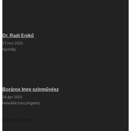
Dr. Radi Enikő
27 nov 2020
Ispotály
Boráros Imre színművész
24 ápr 2023
Felvidéki beszélgetés
Elérhetőségek