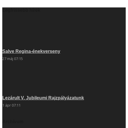
Legfrissebb hírek
Salve Regina-énekverseny
27 máj 07:15
Lezárult V. Jubileumi Rajzpályázatunk
1 ápr 07:11
Archívum