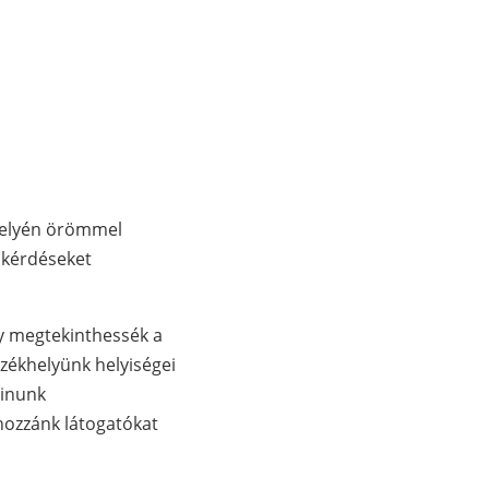
ékhelyén örömmel
k kérdéseket
y megtekinthessék a
zékhelyünk helyiségei
zinunk
 hozzánk látogatókat