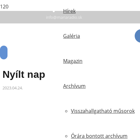
+42135 7 78 94 16
Hírek
info@mariaradio.sk
Érsekújvár: FM 94,6 | Rozsnyó: FM 90,5 | Komárom
Galéria
Magazin
Nyílt nap
Archívum
2023.04.24.
Visszahallgatható műsorok
Órára bontott archívum