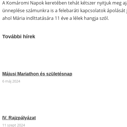
A Komáromi Napok keretében tehát kétszer nyitjuk meg aja
ünneplése számunkra is a felebaráti kapcsolatok ápolását j
ahol Mária indíttatására 11 éve a lélek hangja szól.
További hírek
Májusi Mariathon és születésnap
6 máj 2024
IV. Rajzpályázat
11 szept 2024