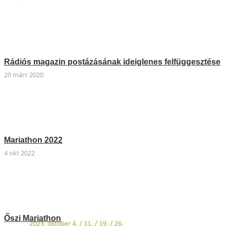
Rádiós magazin postázásának ideiglenes felfüggesztése
29 márc 2020
Mariathon 2022
4 okt 2022
Őszi Mariathon