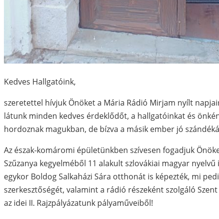
Kedves Hallgatóink,
szeretettel hívjuk Önöket a Mária Rádió Mirjam nyílt napjai
látunk minden kedves érdeklődőt, a hallgatóinkat és önkén
hordoznak magukban, de bízva a másik ember jó szándéká
Az észak-komáromi épületünkben szívesen fogadjuk Önöket
Szűzanya kegyelméből 11 alakult szlovákiai magyar nyelvű
egykor Boldog Salkaházi Sára otthonát is képezték, mi ped
szerkesztőségét, valamint a rádió részeként szolgáló Szent
az idei II. Rajzpályázatunk pályaműveiből!