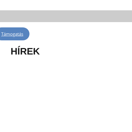
: FM 88,3 | Telkibánya: FM 100,6 | Léva: FM 100,6 | Rimaszombat: FM 102,4
Támogatás
HÍREK