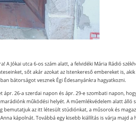
ra! A Jókai utca 6-os szám alatt, a felvidéki Mária Rádió sz
teseinket, sőt akár azokat az Istenkereső embereket is, aki
ban bátorságot vesznek Égi Édesanyánkra hagyatkozni.
 ápr. 26-a szerdai napon és ápr. 29-e szombati napon, hog
 imarádiónk működési helyét. A műemlékvédelem alatt álló s
ig bemutatjuk az itt létesült stúdiónkat, a műsorok és maga
 Anna kápolnát. Továbbá egy kisebb kiállítás is várja majd a