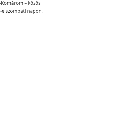
él-Komárom – közös
29-e szombati napon,